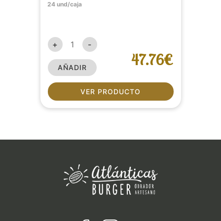
24 und/caja
+
-
47.76€
AÑADIR
VER PRODUCTO