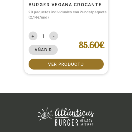
BURGER VEGANA CROCANTE
20 paquetes individuales con 2unds/paquete.
(2,14€/und)
+
-
85.60€
AÑADIR
VER PRODUCTO